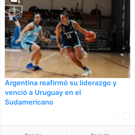
Argentina reafirmó su liderazgo y
venció a Uruguay en el
Sudamericano
P
S
a
i
g
g
i
u