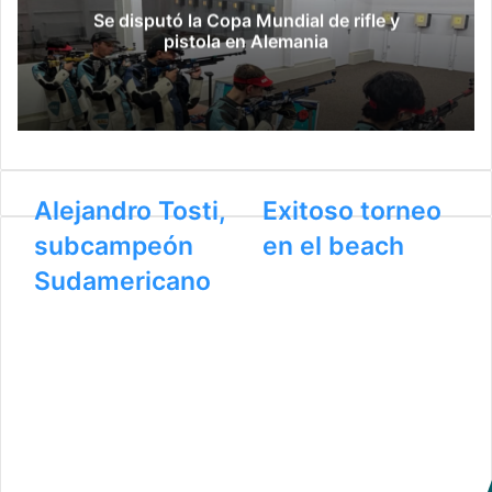
r
Se disputó la Copa Mundial de rifle y
ó
pistola en Alemania
n
i
c
o
Alejandro Tosti,
Exitoso torneo
subcampeón
en el beach
Sudamericano