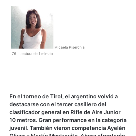
F
o
l
l
o
w
Micaela Piserchia
o
76
Lectura de 1 minuto
n
T
F
T
W
T
w
a
w
h
e
i
c
i
a
l
t
e
t
t
e
t
b
t
s
g
e
En el torneo de Tirol, el argentino volvió a
o
e
A
r
r
o
r
p
a
destacarse con el tercer casillero del
k
p
m
clasificador general en Rifle de Aire Junior
10 metros. Gran performance en la categoría
juvenil. También vieron competencia Ayelén
Oliver y Martín Mastrovito. Ahora afrontarán