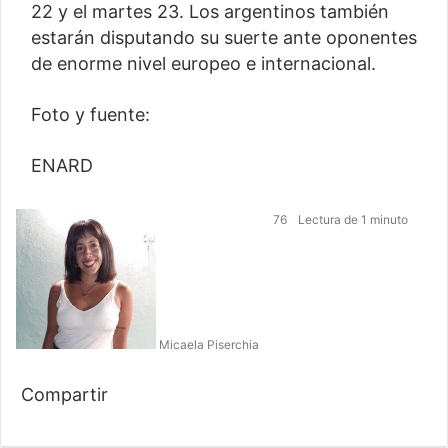
22 y el martes 23. Los argentinos también
estarán disputando su suerte ante oponentes
de enorme nivel europeo e internacional.
Foto y fuente:
ENARD
F
76
Lectura de 1 minuto
o
l
l
o
w
Micaela Piserchia
o
n
F
T
W
T
T
a
Compartir
w
h
e
w
c
F
i
T
a
l
R
W
T
C
i
e
a
t
w
t
e
e
h
e
o