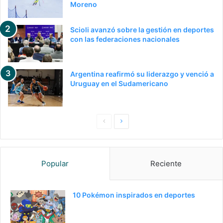
Moreno
Scioli avanzó sobre la gestión en deportes
con las federaciones nacionales
Argentina reafirmó su liderazgo y venció a
Uruguay en el Sudamericano
P
S
a
i
g
g
Popular
Reciente
i
u
n
i
a
e
10 Pokémon inspirados en deportes
a
n
n
t