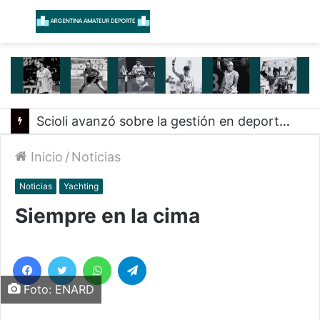
Menú
B
Scioli avanzó sobre la gestión en deportes con las federaciones nacionales
Inicio
/
Noticias
Noticias
Yachting
Siempre en la cima
Facebook
Twitter
WhatsApp
Telegram
Foto: ENARD