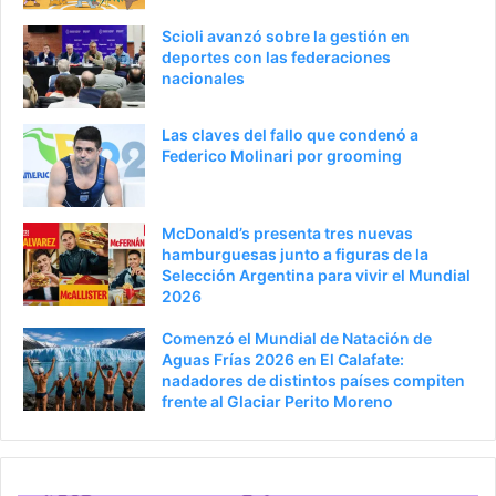
t
e
Scioli avanzó sobre la gestión en
e
p
deportes con las federaciones
nacionales
r
á
i
g
Las claves del fallo que condenó a
o
i
Federico Molinari por grooming
r
n
a
McDonald’s presenta tres nuevas
hamburguesas junto a figuras de la
Selección Argentina para vivir el Mundial
2026
Comenzó el Mundial de Natación de
Aguas Frías 2026 en El Calafate:
nadadores de distintos países compiten
frente al Glaciar Perito Moreno