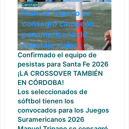
Canotaje
Manuel Tripano se
consagró campeón
panamericano de
canotaje slalom
Confirmado el equipo de
pesistas para Santa Fe 2026
¡LA CROSSOVER TAMBIÉN
EN CÓRDOBA!
Los seleccionados de
sóftbol tienen los
convocados para los Juegos
Suramericanos 2026
Manuel Tripano se consagró