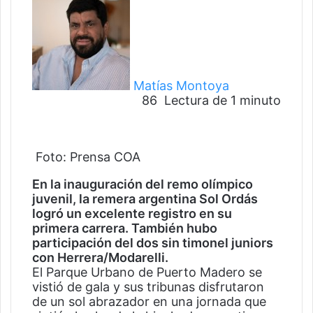
o
l
l
o
w
Matías Montoya
o
86
Lectura de 1 minuto
n
F
T
W
T
T
a
w
h
e
w
c
i
a
l
i
Foto: Prensa COA
e
t
t
e
t
b
t
s
g
t
En la inauguración del remo olímpico
o
e
A
r
e
juvenil, la remera argentina Sol Ordás
o
r
p
a
r
logró un excelente registro en su
k
p
m
primera carrera. También hubo
participación del dos sin timonel juniors
con Herrera/Modarelli.
El Parque Urbano de Puerto Madero se
vistió de gala y sus tribunas disfrutaron
de un sol abrazador en una jornada que