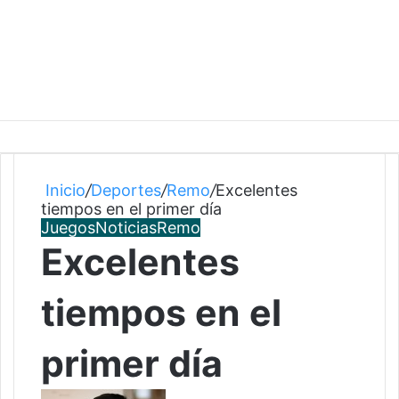
Inicio
/
Deportes
/
Remo
/
Excelentes
tiempos en el primer día
Juegos
Noticias
Remo
Excelentes
tiempos en el
primer día
F