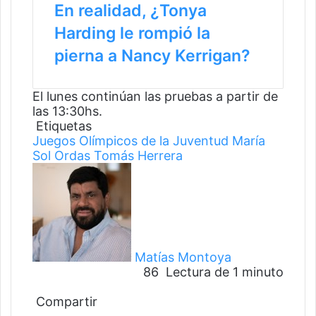
En realidad, ¿Tonya
Harding le rompió la
pierna a Nancy Kerrigan?
El lunes continúan las pruebas a partir de
las 13:30hs.
Etiquetas
Juegos Olímpicos de la Juventud
María
Sol Ordas
Tomás Herrera
F
o
l
l
o
w
Matías Montoya
o
86
Lectura de 1 minuto
n
F
T
W
T
T
a
Compartir
w
h
e
w