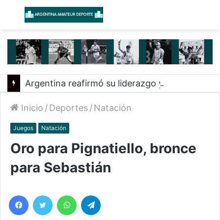
Menú
B
Argentina reafirmó su liderazgo y venció a Uruguay en el Sudamericano
Inicio
/
Deportes
/
Natación
Juegos
Natación
Oro para Pignatiello, bronce
para Sebastián
Facebook
Twitter
WhatsApp
Telegram