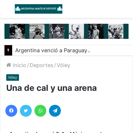
Menú
B
Argentina venció a Paraguay y clasificó a la Americup
Inicio
/
Deportes
/
Vóley
Vóley
Una de cal y una arena
Facebook
Twitter
WhatsApp
Telegram