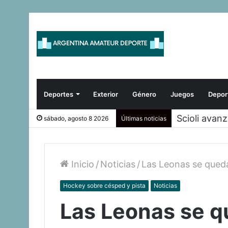
Deportes
Exterior
Género
Juegos
Depor
Scioli avan
sábado, agosto 8 2026
Últimas noticias
Inicio
/
Noticias
/
Las Leonas se qued
Hockey sobre césped y pista
Noticias
Las Leonas se q