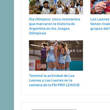
Día Olímpico: cinco momentos
Los Leones 
que marcaron la historia de
tienen rival
Argentina en los Juegos
grupos del
Olímpicos
Terminó la actividad de Los
Leones y Las Leonas en la
ventana de la FIH PRO LEAGUE