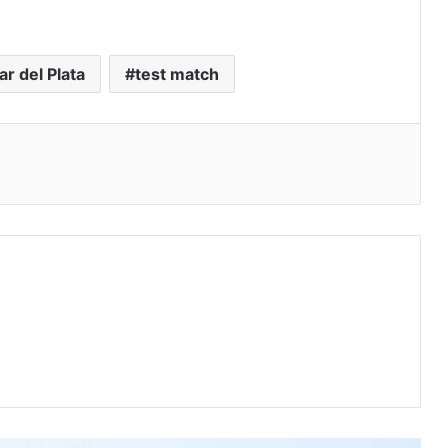
r del Plata
test match
eo electrónico