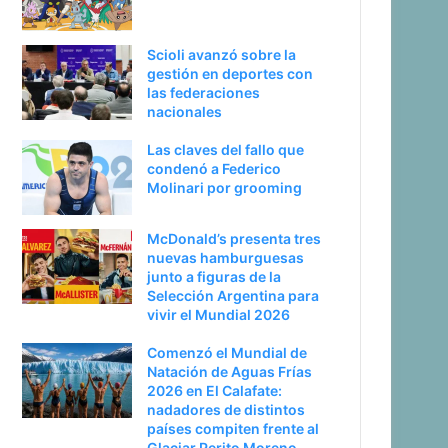
Scioli avanzó sobre la
gestión en deportes con
las federaciones
nacionales
Las claves del fallo que
condenó a Federico
Molinari por grooming
McDonald’s presenta tres
nuevas hamburguesas
junto a figuras de la
Selección Argentina para
vivir el Mundial 2026
Comenzó el Mundial de
Natación de Aguas Frías
2026 en El Calafate:
nadadores de distintos
países compiten frente al
Glaciar Perito Moreno