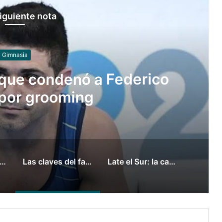
iguiente nota
Juegos
canción de los Juegos
ompuesta por mujeres
l Tripano se consagró campeón panamericano de canotaje slalom
Las claves del fallo que condenó a Federico Molinari por grooming
Late el Sur: la canción de los Juegos Suramericanos compuesta por mujeres