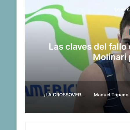
Leer s
o
Late el Sur: la 
Suramericanos c
¡LA CROSSOVER TAMBIÉN EN CÓRDOBA!
Manue