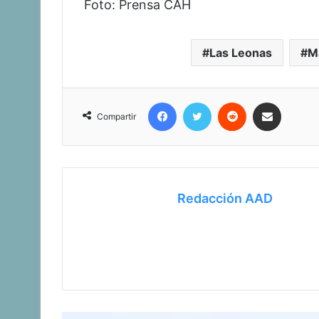
Foto: Prensa CAH
Las Leonas
Ma
Facebook
Twitter
Reddit
Compartir vía corr
Compartir
Redacción AAD