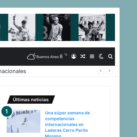
℃
8
Iniciar
Artículo
Barra
Switch
Buscar
Buenos Aires
nacionales
Sesión
Aleatorio
Lateral
skin
Últimas noticias
Una súper semana de
competencias
internacionales en
Laderas Cerro Perito
Moreno