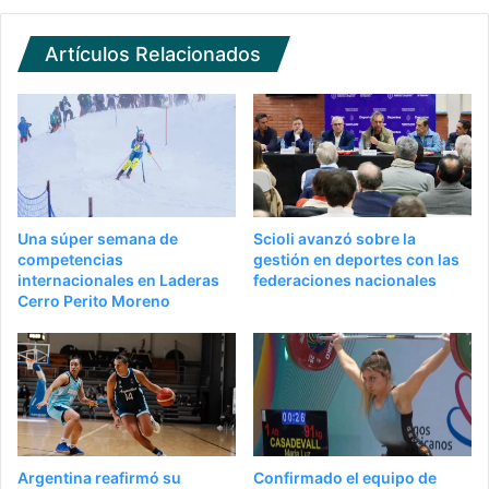
Artículos Relacionados
Una súper semana de
Scioli avanzó sobre la
competencias
gestión en deportes con las
internacionales en Laderas
federaciones nacionales
Cerro Perito Moreno
Argentina reafirmó su
Confirmado el equipo de