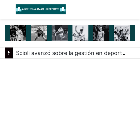
Menú
B
Scioli avanzó sobre la gestión en deportes con las federaciones nacionales