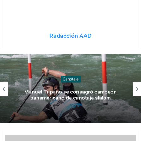
Redacción AAD
Gimnasia
 campeón
Las claves del fallo que condenó
slalom
Molinari por groomin