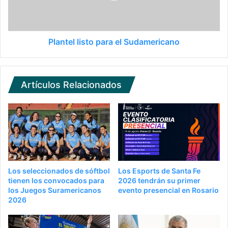
Plantel listo para el Sudamericano
Artículos Relacionados
Los seleccionados de sóftbol
Los Esports de Santa Fe
tienen los convocados para
2026 tendrán su primer
los Juegos Suramericanos
evento presencial en Rosario
2026