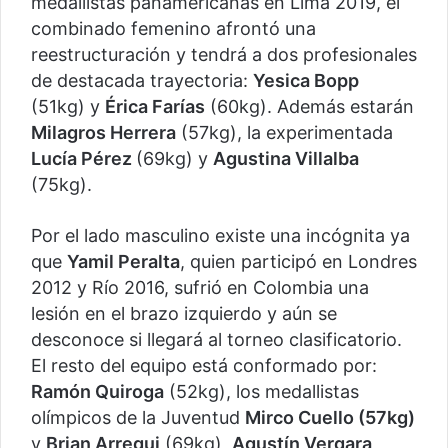
medallistas panamericanas en Lima 2019, el
combinado femenino afrontó una
reestructuración y tendrá a dos profesionales
de destacada trayectoria:
Yesica Bopp
(51kg) y
Érica Farías
(60kg). Además estarán
Milagros Herrera
(57kg), la experimentada
Lucía Pérez
(69kg) y
Agustina Villalba
(75kg).
Por el lado masculino existe una incógnita ya
que
Yamil Peralta
, quien participó en Londres
2012 y Río 2016, sufrió en Colombia una
lesión en el brazo izquierdo y aún se
desconoce si llegará al torneo clasificatorio.
El resto del equipo está conformado por:
Ramón Quiroga
(52kg), los medallistas
olímpicos de la Juventud
Mirco Cuello (57kg)
y
Brian Arregui
(69kg),
Agustín Vergara