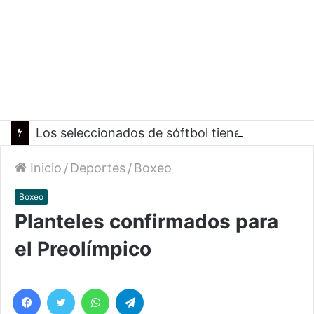
Los seleccionados de sóftbol tienen los convocados para los Juegos Suramericanos 2026
Inicio
/
Deportes
/
Boxeo
Boxeo
Planteles confirmados para
el Preolímpico
Facebook
Twitter
WhatsApp
Telegram