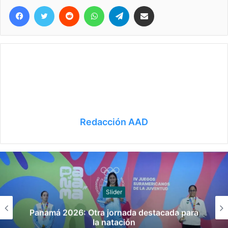
Facebook
Twitter
Reddit
WhatsApp
Telegram
Compartir vía correo electrónico
Redacción AAD
Juegos
Panamá 2026: Argentina ganó el oro
para
futsal en los Juegos Suramericanos de
Juventud