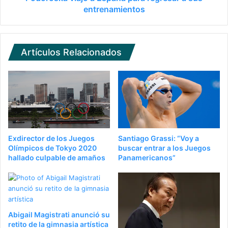
entrenamientos
Artículos Relacionados
Exdirector de los Juegos
Santiago Grassi: “Voy a
Olímpicos de Tokyo 2020
buscar entrar a los Juegos
hallado culpable de amaños
Panamericanos”
Abigail Magistrati anunció su
retito de la gimnasia artística