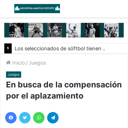
Menú
B
Los seleccionados de sóftbol tienen los convocados para los Juegos Suramericanos 2026
Inicio
/
Juegos
Juegos
En busca de la compensación
por el aplazamiento
Facebook
Twitter
WhatsApp
Telegram