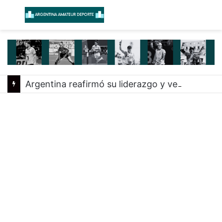
Menú
B
Argentina reafirmó su liderazgo y venció a Uruguay en el Sudamericano