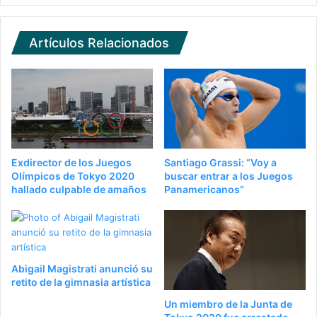
Artículos Relacionados
Exdirector de los Juegos
Santiago Grassi: “Voy a
Olímpicos de Tokyo 2020
buscar entrar a los Juegos
hallado culpable de amaños
Panamericanos”
Abigail Magistrati anunció su
retito de la gimnasia artística
Un miembro de la Junta de