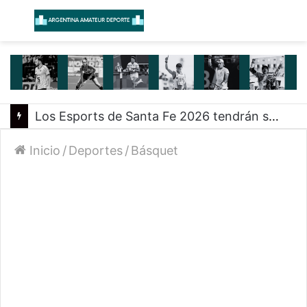
Menú
B
Los Esports de Santa Fe 2026 tendrán su primer evento presencial en Rosario
Inicio
/
Deportes
/
Básquet