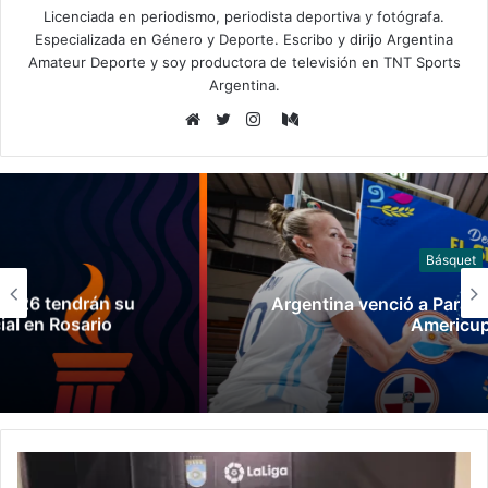
Licenciada en periodismo, periodista deportiva y fotógrafa.
Especializada en Género y Deporte. Escribo y dirijo Argentina
Amateur Deporte y soy productora de televisión en TNT Sports
Argentina.
Medium
Sitio
Twitter
Instagram
web
Básquet
Argentina venció a Paraguay y clasificó a la
Americup