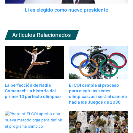
Li es elegido como nuevo presidente
Artículos Relacionados
La perfección de Nadia
El COI cambia el proceso
Comaneci: La historia del
para elegir las sedes
primer 10 perfecto olímpico
olímpicas: así será el camino
hacia los Juegos de 2036