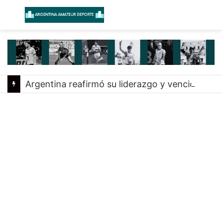
Menú
B
Argentina reafirmó su liderazgo y venció a Uruguay en el Sudamericano