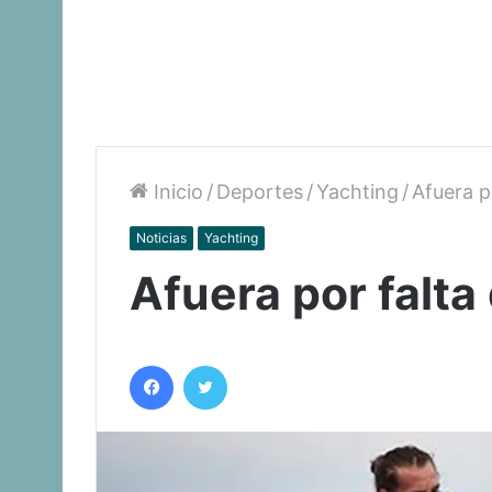
Inicio
/
Deportes
/
Yachting
/
Afuera p
Noticias
Yachting
Afuera por falta
Facebook
Twitter