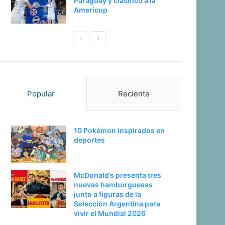
Paraguay y clasificó a la
Americup
Pagina
Siguiente
anterior
página
Popular
Reciente
10 Pokémon inspirados en
deportes
McDonald’s presenta tres
nuevas hamburguesas
junto a figuras de la
Selección Argentina para
vivir el Mundial 2026