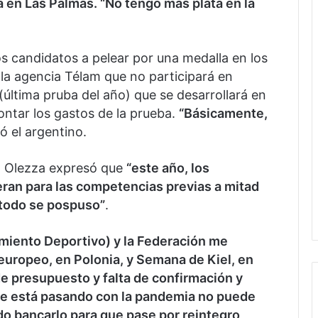
a en Las Palmas. “No tengo más plata en la
los candidatos a pelear por una medalla en los
la agencia Télam que no participará en
última pruba del año) que se desarrollará en
ontar los gastos de la prueba.
“Básicamente,
ó el argentino.
, Olezza expresó que
“este año, los
ran para las competencias previas a mitad
 todo se pospuso”
.
imiento Deportivo) y la Federación me
europeo, en Polonia, y Semana de Kiel, en
e presupuesto y falta de confirmación y
que está pasando con la pandemia no puede
do bancarlo para que pase por reintegro