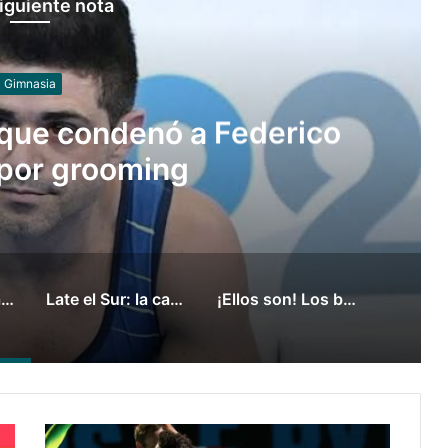
iguiente nota
Juegos
canción de los Juegos
ompuesta por mujeres
Las claves del fallo que condenó a Federico Molinari por grooming
Late el Sur: la canción de los Juegos Suramericanos compuesta por mujeres
¡Ellos son! Los boxeadores argentinos que pelearán en los Juegos Suramericanos