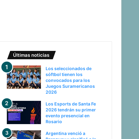
Últimas noticias
Los seleccionados de
sóftbol tienen los
convocados para los
Juegos Suramericanos
2026
Los Esports de Santa Fe
2026 tendrán su primer
evento presencial en
Rosario
Argentina venció a