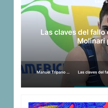
Leer s
o
Late el Sur: la 
Suramericanos c
Manuel Tripano se consagró campeón panamericano de canotaje slalom