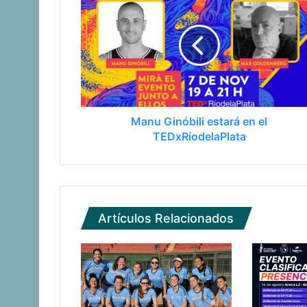
Manu Ginóbili estará en el
TEDxRíodelaPlata
Artículos Relacionados