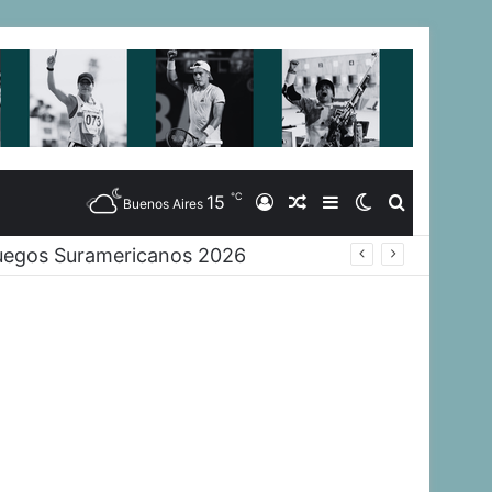
℃
15
Iniciar
Artículo
Barra
Switch
Buscar
Buenos Aires
cial en Rosario
Sesión
Aleatorio
Lateral
skin