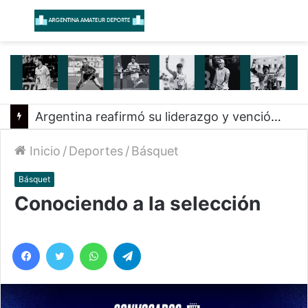
Menú
B
Argentina reafirmó su liderazgo y venció a Uruguay en el Sudamericano
Inicio
/
Deportes
/
Básquet
Básquet
Conociendo a la selección
Facebook
Twitter
WhatsApp
Telegram