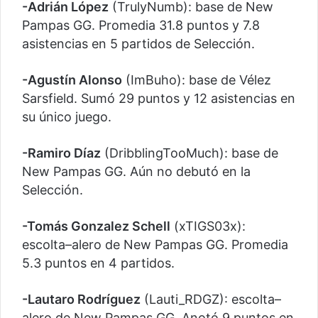
-Adrián López
(TrulyNumb): base de New
Pampas GG. Promedia 31.8 puntos y 7.8
asistencias en 5 partidos de Selección.
-Agustín Alonso
(ImBuho): base de Vélez
Sarsfield. Sumó 29 puntos y 12 asistencias en
su único juego.
-Ramiro Díaz
(DribblingTooMuch): base de
New Pampas GG. Aún no debutó en la
Selección.
-Tomás Gonzalez Schell
(xTIGS03x):
escolta–alero de New Pampas GG. Promedia
5.3 puntos en 4 partidos.
-Lautaro Rodríguez
(Lauti_RDGZ): escolta–
alero de New Pampas GG. Anotó 9 puntos en