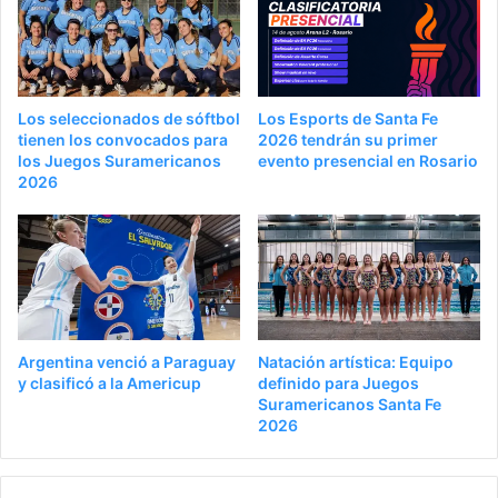
Los seleccionados de sóftbol
Los Esports de Santa Fe
tienen los convocados para
2026 tendrán su primer
los Juegos Suramericanos
evento presencial en Rosario
2026
Argentina venció a Paraguay
Natación artística: Equipo
y clasificó a la Americup
definido para Juegos
Suramericanos Santa Fe
2026