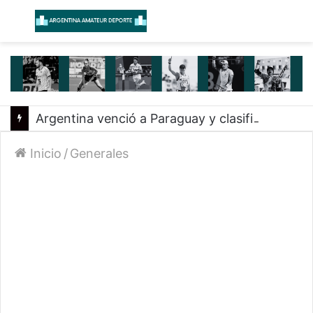
Menú
B
Argentina venció a Paraguay y clasificó a la Americup
Inicio
/
Generales