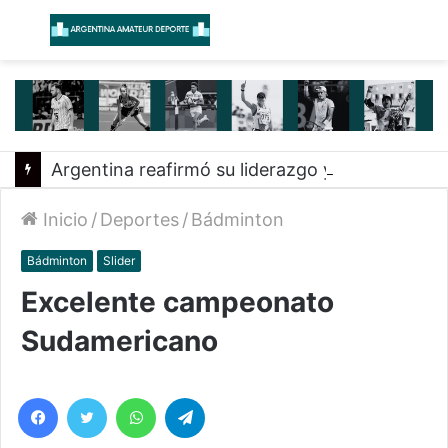
Menú
B
Argentina reafirmó su liderazgo y venció a Uruguay en el Sudamericano
Inicio
/
Deportes
/
Bádminton
Bádminton
Slider
Excelente campeonato
Sudamericano
Facebook
Twitter
WhatsApp
Telegram