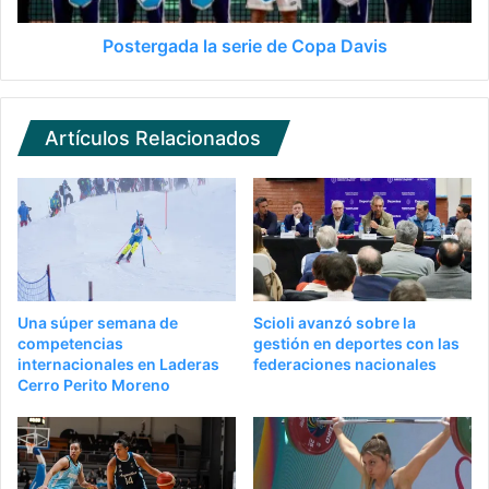
Postergada la serie de Copa Davis
Artículos Relacionados
Una súper semana de
Scioli avanzó sobre la
competencias
gestión en deportes con las
internacionales en Laderas
federaciones nacionales
Cerro Perito Moreno