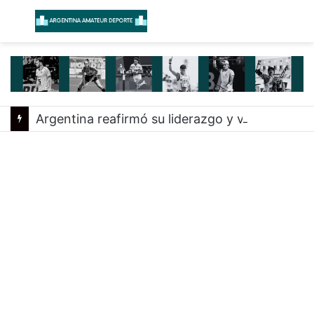
Menú
B
Argentina reafirmó su liderazgo y venció a Uruguay en el Sudamericano