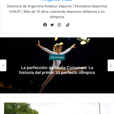
Directora de Argentina Amateur Deporte | Periodista Deportiva
(UNLP) | Más de 10 años cubriendo deportes olímpicos y no
olímpicos
TikTok
Facebook
Twitter
Instagram
Gimnasia
Federico Molinari fue condenado por
grooming contra una alumna de su
gimnasio: recibió un año y 8 meses de
prisión en suspenso