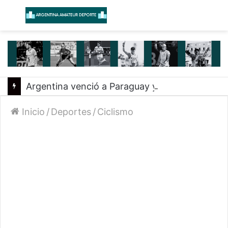
Menú
B
Argentina venció a Paraguay y clasificó a la Americup
Inicio
/
Deportes
/
Ciclismo