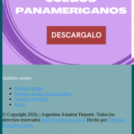
Quiénes somos
Quiénes somos
Nuestro alcance en los medios
Nuestros servicios
Inicio
© Copyright 2026, | Argentina Amateur Deporte. Todos los
derechos reservados
info@aadeporte.com.ar
Hecho por
Federico
González Cueto