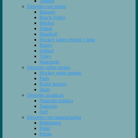
Triatlón
Deportes con pelota
Básquet
Beach Volley
Béisbol
Fútbol
Handball
Hockey sobre césped y pista
Rugby
Sóftbol
Vóley
Waterpolo
Deportes sobre ruedas
Hockey sobre patines
Patín
Roller hockey
Skate
Deportes acuáticos
Natación artística
Natación
Surf
Deportes con raqueta/paleta
Bádminton
Pádel
Pelota