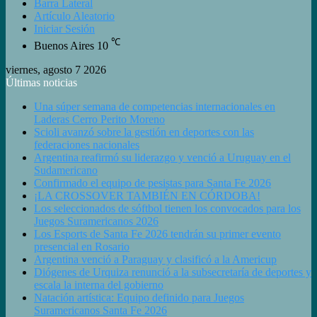
Barra Lateral
Artículo Aleatorio
Iniciar Sesión
℃
Buenos Aires
10
viernes, agosto 7 2026
Últimas noticias
Una súper semana de competencias internacionales en
Laderas Cerro Perito Moreno
Scioli avanzó sobre la gestión en deportes con las
federaciones nacionales
Argentina reafirmó su liderazgo y venció a Uruguay en el
Sudamericano
Confirmado el equipo de pesistas para Santa Fe 2026
¡LA CROSSOVER TAMBIÉN EN CÓRDOBA!
Los seleccionados de sóftbol tienen los convocados para los
Juegos Suramericanos 2026
Los Esports de Santa Fe 2026 tendrán su primer evento
presencial en Rosario
Argentina venció a Paraguay y clasificó a la Americup
Diógenes de Urquiza renunció a la subsecretaría de deportes y
escala la interna del gobierno
Natación artística: Equipo definido para Juegos
Suramericanos Santa Fe 2026