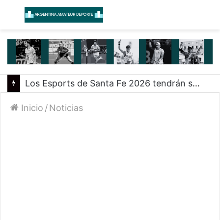
Menú
B
Los Esports de Santa Fe 2026 tendrán su primer evento presencial en Rosario
Inicio
/
Noticias