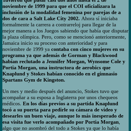
Tuvieron que pasar casi dos años hasta el 2 de
noviembre de 1999 para que el COI oficializara la
inclusión de la modalidad femenina por parejas de a
dos de cara a Salt Lake City 2002.
Ahora sí iniciaba
formalmente la carrera a contrarreloj para llegar de la
mejor manera a los Juegos sabiendo que había que disputar
la plaza olímpica. Pero, como se mencionó anteriormente,
Jamaica inicio su proceso con anterioridad y para
noviembre de 1999 ya
contaba con cinco mujeres en su
programa ya que además de Gorman y Blackwood
habían reclutado a Jennifer Morgan, Wynsome Cole y
Portia Morgan, una instructora de aerobics que
Knaplund y Stokes habían conocido en el gimnasio
Spartans Gym de Kingston.
Un mes y medio después del anuncio, Stokes tuvo que
acompañar a su esposa a Inglaterra por unos chequeos
médicos.
En los días previos a su partida Knaplund
tocó a su puerta para pedirle su cámara de video y
desearles un buen viaje, aunque lo más inesperado de
esa visita fue verlo acompañado por Portia Morgan
,
algo que no asombró del todo a Stokes ya que lo había