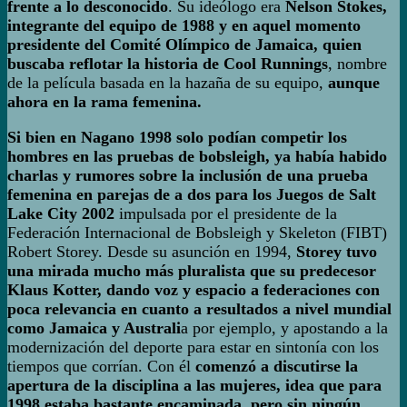
frente a lo desconocido
. Su ideólogo era
Nelson Stokes,
integrante del equipo de 1988 y en aquel momento
presidente del Comité Olímpico de Jamaica, quien
buscaba reflotar la historia de Cool Runnings
, nombre
de la película basada en la hazaña de su equipo,
aunque
ahora en la rama femenina.
Si bien en Nagano 1998 solo podían competir los
hombres en las pruebas de bobsleigh, ya había habido
charlas y rumores sobre la inclusión de una prueba
femenina en parejas de a dos para los Juegos de Salt
Lake City 2002
impulsada por el presidente de la
Federación Internacional de Bobsleigh y Skeleton (FIBT)
Robert Storey. Desde su asunción en 1994,
Storey tuvo
una mirada mucho más pluralista que su predecesor
Klaus Kotter, dando voz y espacio a federaciones con
poca relevancia en cuanto a resultados a nivel mundial
como Jamaica y Australi
a por ejemplo, y apostando a la
modernización del deporte para estar en sintonía con los
tiempos que corrían. Con él
comenzó a discutirse la
apertura de la disciplina a las mujeres, idea que para
1998 estaba bastante encaminada, pero sin ningún