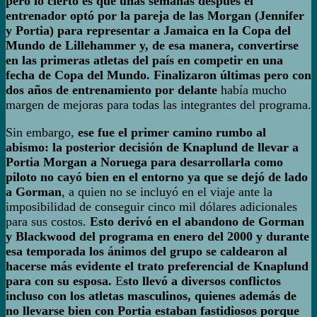
pero lo cierto es que unas semanas después el
entrenador optó por la pareja de las Morgan (Jennifer
y Portia) para representar a Jamaica en la Copa del
Mundo de Lillehammer y, de esa manera, convertirse
en las primeras atletas del país en competir en una
fecha de Copa del Mundo. Finalizaron últimas pero con
dos años de entrenamiento por delante
había mucho
margen de mejoras para todas las integrantes del programa.
Sin embargo,
ese fue el primer camino rumbo al
abismo: la posterior decisión de Knaplund de llevar a
Portia Morgan a Noruega para desarrollarla como
piloto no cayó bien en el entorno ya que se dejó de lado
a Gorman
, a quien no se incluyó en el viaje ante la
imposibilidad de conseguir cinco mil dólares adicionales
para sus costos.
Esto derivó en el abandono de Gorman
y Blackwood del programa en enero del 2000 y durante
esa temporada los ánimos del grupo se caldearon al
hacerse más evidente el trato preferencial de Knaplund
para con su esposa.
E
sto llevó a diversos conflictos
incluso con los atletas masculinos, quienes además de
no llevarse bien con Portia estaban fastidiosos porque