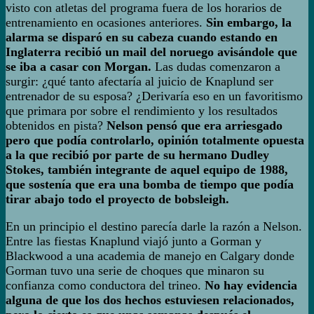
visto con atletas del programa fuera de los horarios de
entrenamiento en ocasiones anteriores.
Sin embargo, la
alarma se disparó en su cabeza cuando estando en
Inglaterra recibió un mail del noruego avisándole que
se iba a casar con Morgan.
Las dudas comenzaron a
surgir: ¿qué tanto afectaría al juicio de Knaplund ser
entrenador de su esposa? ¿Derivaría eso en un favoritismo
que primara por sobre el rendimiento y los resultados
obtenidos en pista?
Nelson pensó que era arriesgado
pero que podía controlarlo, opinión totalmente opuesta
a la que recibió por parte de su hermano Dudley
Stokes, también integrante de aquel equipo de 1988,
que sostenía que era una bomba de tiempo que podía
tirar abajo todo el proyecto de bobsleigh.
En un principio el destino parecía darle la razón a Nelson.
Entre las fiestas Knaplund viajó junto a Gorman y
Blackwood a una academia de manejo en Calgary donde
Gorman tuvo una serie de choques que minaron su
confianza como conductora del trineo.
No hay evidencia
alguna de que los dos hechos estuviesen relacionados,