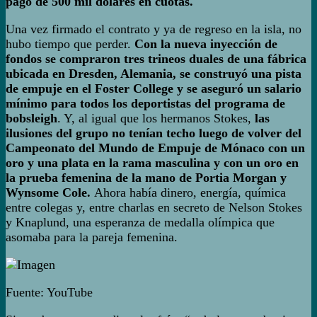
pago de 500 mil dólares en cuotas.
Una vez firmado el contrato y ya de regreso en la isla, no
hubo tiempo que perder.
Con la nueva inyección de
fondos se compraron tres trineos duales de una fábrica
ubicada en Dresden, Alemania, se construyó una pista
de empuje en el Foster College y se aseguró un salario
mínimo para todos los deportistas del programa de
bobsleigh
. Y, al igual que los hermanos Stokes,
las
ilusiones del grupo no tenían techo luego de volver del
Campeonato del Mundo de Empuje de Mónaco con un
oro y una plata en la rama masculina y con un oro en
la prueba femenina de la mano de Portia Morgan y
Wynsome Cole.
Ahora había dinero, energía, química
entre colegas y, entre charlas en secreto de Nelson Stokes
y Knaplund, una esperanza de medalla olímpica que
asomaba para la pareja femenina.
Fuente: YouTube