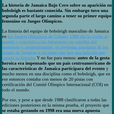
La historia de Jamaica Bajo Cero sobre su aparición en
bobsleigh es bastante conocida. Sin embargo tuvo una
segunda parte el largo camino a tener su primer equipo
femenino en Juegos Olímpicos.
La historia del equipo de bobsleigh masculino de Jamaica
en
los Juegos Olímpicos de Calgary 1988 dio la vuelta al
mundo y convirtió a sus integrantes en estrellas del
momento y, posteriormente, en leyendas populares de los
Juegos de Invierno a tal punto que hay una película que
cuenta su historia
. Y no fue para menos:
antes de la gesta
heroica era impensado que un país centroamericano de
las características de Jamaica participara del evento
y
mucho menos en una disciplina como el bobsleigh, que en
ese entonces contaba con menos de 20 pistas con
certificación del Comité Olímpico Internacional (COI) en
todo el mundo.
Por eso, y pese a que desde 1988 clasificaron a todas las
ediciones posteriores en la misma prueba, el proyecto que
se estaba gestando en 1998 era una nueva apuesta