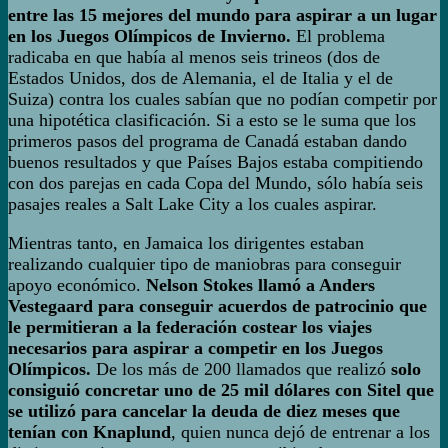
entre las 15 mejores del mundo para aspirar a un lugar
en los Juegos Olímpicos de Invierno.
El problema
radicaba en que había al menos seis trineos (dos de
Estados Unidos, dos de Alemania, el de Italia y el de
Suiza) contra los cuales sabían que no podían competir por
una hipotética clasificación. Si a esto se le suma que los
primeros pasos del programa de Canadá estaban dando
buenos resultados y que Países Bajos estaba compitiendo
con dos parejas en cada Copa del Mundo, sólo había seis
pasajes reales a Salt Lake City a los cuales aspirar.
Mientras tanto, en Jamaica los dirigentes estaban
realizando cualquier tipo de maniobras para conseguir
apoyo económico.
Nelson Stokes llamó a Anders
Vestegaard para conseguir acuerdos de patrocinio que
le permitieran a la federación costear los viajes
necesarios para aspirar a competir en los Juegos
Olímpicos.
De los más de 200 llamados que realizó
solo
consiguió concretar uno de 25 mil dólares con Sitel que
se utilizó para cancelar la deuda de diez meses que
tenían con Knaplund
, quien nunca dejó de entrenar a los