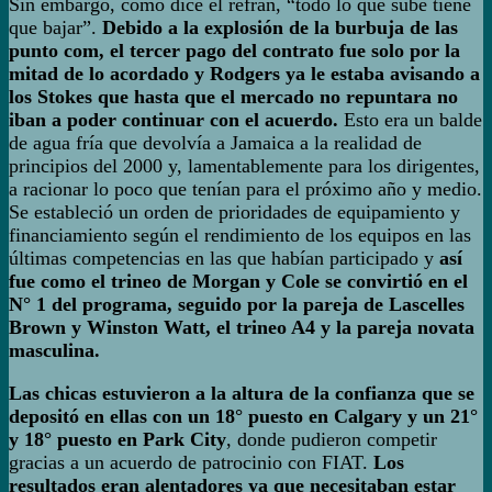
Sin embargo, como dice el refrán, “todo lo que sube tiene
que bajar”.
Debido a la explosión de la burbuja de las
punto com, el tercer pago del contrato fue solo por la
mitad de lo acordado y Rodgers ya le estaba avisando a
los Stokes que hasta que el mercado no repuntara no
iban a poder continuar con el acuerdo.
Esto era un balde
de agua fría que devolvía a Jamaica a la realidad de
principios del 2000 y, lamentablemente para los dirigentes,
a racionar lo poco que tenían para el próximo año y medio.
Se estableció un orden de prioridades de equipamiento y
financiamiento según el rendimiento de los equipos en las
últimas competencias en las que habían participado y
así
fue como el trineo de Morgan y Cole se convirtió en el
N° 1 del programa, seguido por la pareja de Lascelles
Brown y Winston Watt, el trineo A4 y la pareja novata
masculina.
Las chicas estuvieron a la altura de la confianza que se
depositó en ellas con un 18° puesto en Calgary y un 21°
y 18° puesto en Park City
, donde pudieron competir
gracias a un acuerdo de patrocinio con FIAT.
Los
resultados eran alentadores ya que necesitaban estar