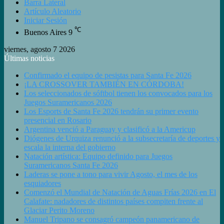
Barra Lateral
Artículo Aleatorio
Iniciar Sesión
℃
Buenos Aires
9
viernes, agosto 7 2026
Últimas noticias
Confirmado el equipo de pesistas para Santa Fe 2026
¡LA CROSSOVER TAMBIÉN EN CÓRDOBA!
Los seleccionados de sóftbol tienen los convocados para los
Juegos Suramericanos 2026
Los Esports de Santa Fe 2026 tendrán su primer evento
presencial en Rosario
Argentina venció a Paraguay y clasificó a la Americup
Diógenes de Urquiza renunció a la subsecretaría de deportes y
escala la interna del gobierno
Natación artística: Equipo definido para Juegos
Suramericanos Santa Fe 2026
Laderas se pone a tono para vivir Agosto, el mes de los
esquiadores
Comenzó el Mundial de Natación de Aguas Frías 2026 en El
Calafate: nadadores de distintos países compiten frente al
Glaciar Perito Moreno
Manuel Tripano se consagró campeón panamericano de