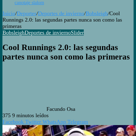
canotaje slalom
Inicio
/
Deportes
/
Deportes de invierno
/
Bobsleigh
/
Cool
Runnings 2.0: las segundas partes nunca son como las
primeras
Bobsleigh
Deportes de invierno
Slider
Cool Runnings 2.0: las segundas
partes nunca son como las primeras
Facundo Osa
375
9 minutos leídos
Facebook
Twitter
WhatsApp
Telegram