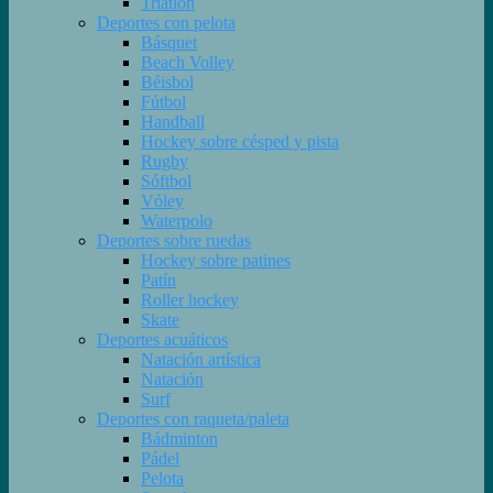
Triatlón
Deportes con pelota
Básquet
Beach Volley
Béisbol
Fútbol
Handball
Hockey sobre césped y pista
Rugby
Sóftbol
Vóley
Waterpolo
Deportes sobre ruedas
Hockey sobre patines
Patín
Roller hockey
Skate
Deportes acuáticos
Natación artística
Natación
Surf
Deportes con raqueta/paleta
Bádminton
Pádel
Pelota