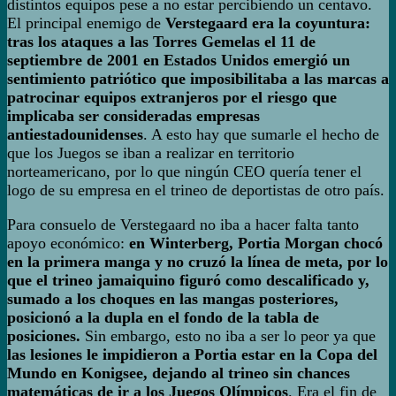
distintos equipos pese a no estar percibiendo un centavo.
El principal enemigo de
Verstegaard era la coyuntura:
tras los ataques a las Torres Gemelas el 11 de
septiembre de 2001 en Estados Unidos emergió un
sentimiento patriótico que imposibilitaba a las marcas a
patrocinar equipos extranjeros por el riesgo que
implicaba ser consideradas empresas
antiestadounidenses
. A esto hay que sumarle el hecho de
que los Juegos se iban a realizar en territorio
norteamericano, por lo que ningún CEO quería tener el
logo de su empresa en el trineo de deportistas de otro país.
Para consuelo de Verstegaard no iba a hacer falta tanto
apoyo económico:
en Winterberg, Portia Morgan chocó
en la primera manga y no cruzó la línea de meta, por lo
que el trineo jamaiquino figuró como descalificado y,
sumado a los choques en las mangas posteriores,
posicionó a la dupla en el fondo de la tabla de
posiciones.
Sin embargo, esto no iba a ser lo peor ya que
las lesiones le impidieron a Portia estar en la Copa del
Mundo en Konigsee, dejando al trineo sin chances
matemáticas de ir a los Juegos Olímpicos
. Era el fin de