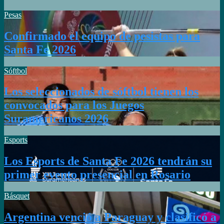
Pesas
Confirmado el equipo de pesistas para
Santa Fe 2026
Sóftbol
Los seleccionados de sóftbol tienen los
convocados para los Juegos
Suramericanos 2026
Esports
Los Esports de Santa Fe 2026 tendrán su
primer evento presencial en Rosario
Básquet
Argentina venció a Paraguay y clasificó a