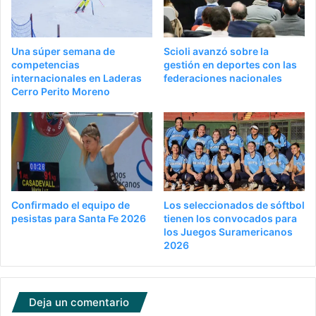
Una súper semana de
Scioli avanzó sobre la
competencias
gestión en deportes con las
internacionales en Laderas
federaciones nacionales
Cerro Perito Moreno
Confirmado el equipo de
Los seleccionados de sóftbol
pesistas para Santa Fe 2026
tienen los convocados para
los Juegos Suramericanos
2026
Deja un comentario