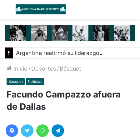
Menú
B
Argentina reafirmó su liderazgo y venció a Uruguay en el Sudamericano
Inicio
/
Deportes
/
Básquet
Básquet
Noticias
Facundo Campazzo afuera
de Dallas
Facebook
Twitter
WhatsApp
Telegram