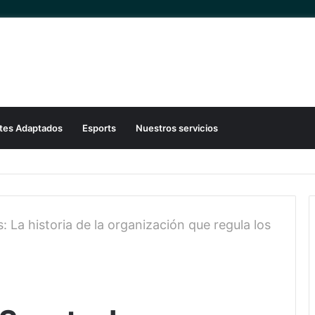
tes Adaptados
Esports
Nuestros servicios
 La historia de la organización que regula los