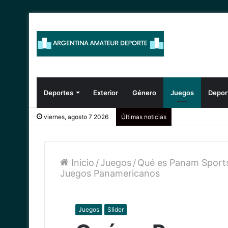
Deportes
Exterior
Género
Juegos
Depor
viernes, agosto 7 2026
Últimas noticias
Inicio
/
Juegos
/
Qué es Panam Sports:
Juegos Panamericanos
Juegos
Slider