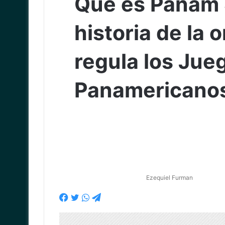
Qué es Panam 
historia de la 
regula los Jue
Panamericano
Ezequiel Furman
Facebook
Twitter
WhatsApp
Telegram