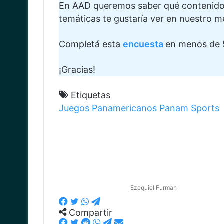
En AAD queremos saber qué contenidos 
temáticas te gustaría ver en nuestro m
Completá esta
encuesta
en menos de 
¡Gracias!
Etiquetas
Juegos Panamericanos
Panam Sports
Ezequiel Furman
Facebook
Twitter
WhatsApp
Telegram
Compartir
Facebook
Twitter
Reddit
WhatsApp
Telegram
Compartir