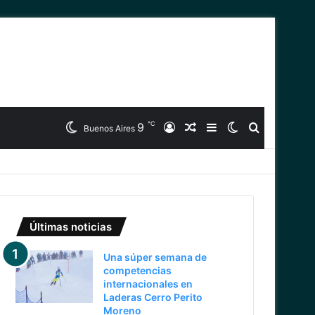
℃
9
Iniciar
Artículo
Barra
Switch
Buscar
Buenos Aires
Sesión
Aleatorio
Lateral
skin
Últimas noticias
Una súper semana de
competencias
internacionales en
Laderas Cerro Perito
Moreno