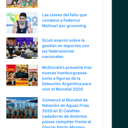
Las claves del fallo que
condenó a Federico
Molinari por grooming
Scioli avanzó sobre la
gestión en deportes con
las federaciones
nacionales
McDonald’s presenta tres
nuevas hamburguesas
junto a figuras de la
Selección Argentina para
vivir el Mundial 2026
Comenzó el Mundial de
Natación de Aguas Frías
2026 en El Calafate:
nadadores de distintos
países compiten frente al
Glaciar Perito Moreno