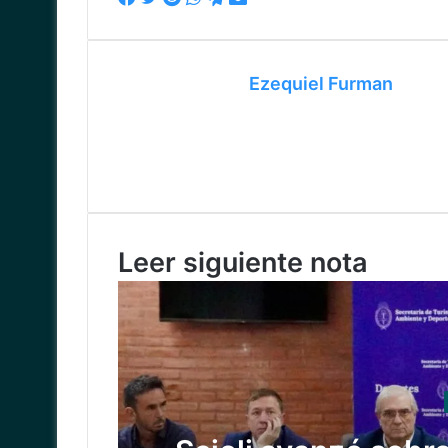
vía
correo
electrónico
Ezequiel Furman
Leer siguiente nota