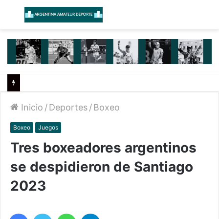
Menú
B
Inicio
/
Deportes
/
Boxeo
Boxeo
Juegos
Tres boxeadores argentinos
se despidieron de Santiago
2023
Facebook
Twitter
WhatsApp
Telegram