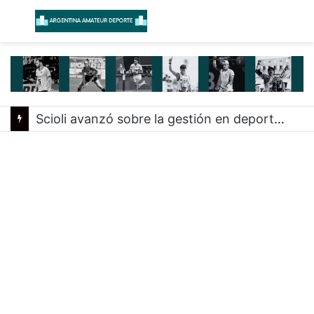
Menú
B
Scioli avanzó sobre la gestión en deportes con las federaciones nacionales