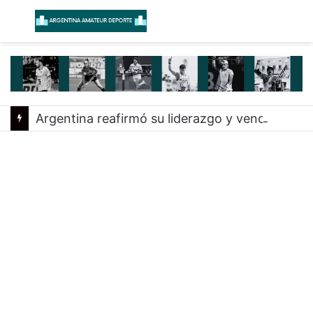
Menú
B
Argentina reafirmó su liderazgo y venció a Uruguay en el Sudamericano