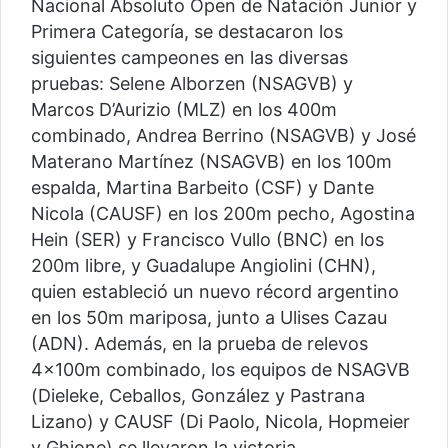
Nacional Absoluto Open de Natación Junior y
Primera Categoría, se destacaron los
siguientes campeones en las diversas
pruebas: Selene Alborzen (NSAGVB) y
Marcos D’Aurizio (MLZ) en los 400m
combinado, Andrea Berrino (NSAGVB) y José
Materano Martínez (NSAGVB) en los 100m
espalda, Martina Barbeito (CSF) y Dante
Nicola (CAUSF) en los 200m pecho, Agostina
Hein (SER) y Francisco Vullo (BNC) en los
200m libre, y Guadalupe Angiolini (CHN),
quien estableció un nuevo récord argentino
en los 50m mariposa, junto a Ulises Cazau
(ADN). Además, en la prueba de relevos
4×100m combinado, los equipos de NSAGVB
(Dieleke, Ceballos, González y Pastrana
Lizano) y CAUSF (Di Paolo, Nicola, Hopmeier
y Ghione) se llevaron la victoria.