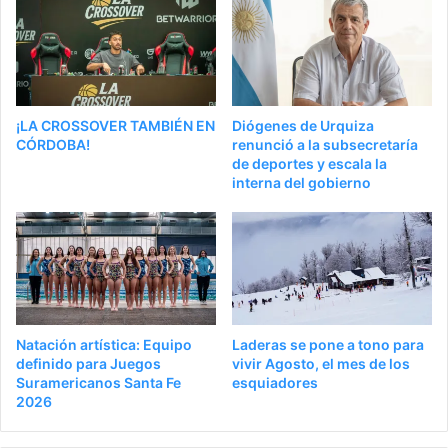
¡LA CROSSOVER TAMBIÉN EN
Diógenes de Urquiza
CÓRDOBA!
renunció a la subsecretaría
de deportes y escala la
interna del gobierno
Natación artística: Equipo
Laderas se pone a tono para
definido para Juegos
vivir Agosto, el mes de los
Suramericanos Santa Fe
esquiadores
2026