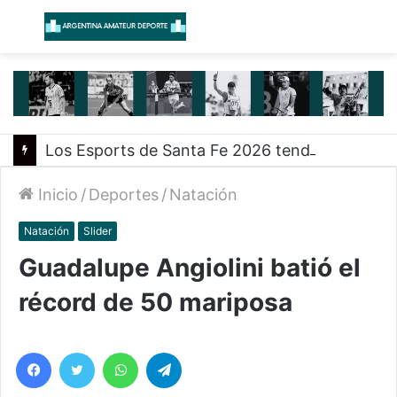
Menú
B
Los Esports de Santa Fe 2026 tendrán su primer evento presencial en Rosario
Inicio
/
Deportes
/
Natación
Natación
Slider
Guadalupe Angiolini batió el
récord de 50 mariposa
Facebook
Twitter
WhatsApp
Telegram