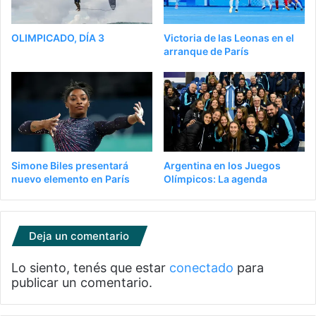
OLIMPICADO, DÍA 3
Victoria de las Leonas en el
arranque de París
Simone Biles presentará
Argentina en los Juegos
nuevo elemento en París
Olímpicos: La agenda
Deja un comentario
Lo siento, tenés que estar
conectado
para
publicar un comentario.