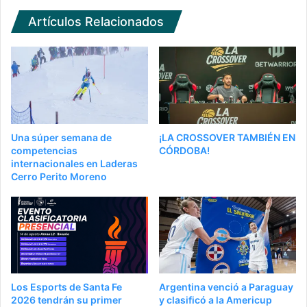
Artículos Relacionados
Una súper semana de
¡LA CROSSOVER TAMBIÉN EN
competencias
CÓRDOBA!
internacionales en Laderas
Cerro Perito Moreno
Los Esports de Santa Fe
Argentina venció a Paraguay
2026 tendrán su primer
y clasificó a la Americup