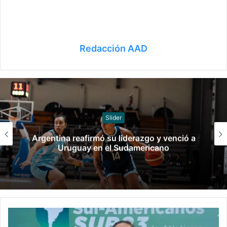
Redacción AAD
Slider
ó su liderazgo y venció a
Confirmado el e
 el Sudamericano
San