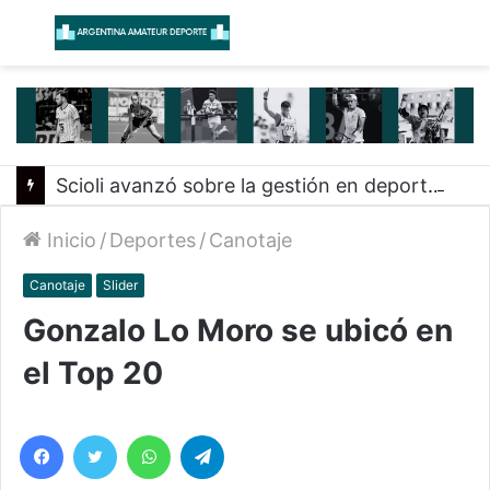
Menú
B
Scioli avanzó sobre la gestión en deportes con las federaciones nacionales
Inicio
/
Deportes
/
Canotaje
Canotaje
Slider
Gonzalo Lo Moro se ubicó en
el Top 20
Facebook
Twitter
WhatsApp
Telegram