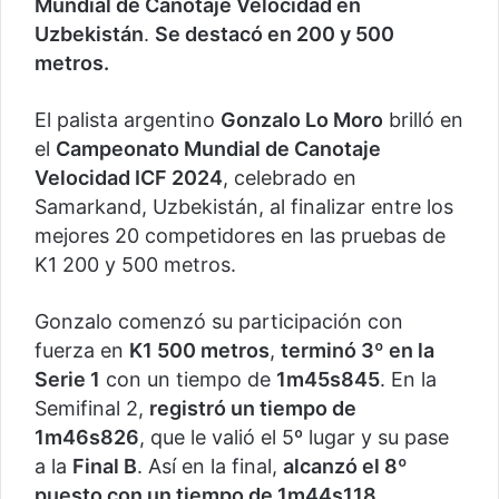
Mundial de Canotaje Velocidad en
Uzbekistán
.
Se destacó en 200 y 500
metros.
El palista argentino
Gonzalo Lo Moro
brilló en
el
Campeonato Mundial de Canotaje
Velocidad ICF 2024
, celebrado en
Samarkand, Uzbekistán, al finalizar entre los
mejores 20 competidores en las pruebas de
K1 200 y 500 metros.
Gonzalo comenzó su participación con
fuerza en
K1 500 metros
,
terminó 3º en la
Serie 1
con un tiempo de
1m45s845
. En la
Semifinal 2,
registró un tiempo de
1m46s826
, que le valió el 5º lugar y su pase
a la
Final B
. Así en la final,
alcanzó el 8º
puesto con un tiempo de 1m44s118,