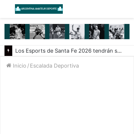
Menú
B
Los Esports de Santa Fe 2026 tendrán su primer evento presencial en Rosario
Inicio
/
Escalada Deportiva