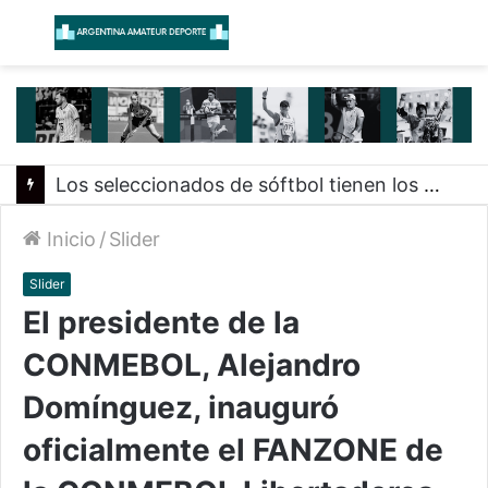
Menú
B
Los seleccionados de sóftbol tienen los convocados para los Juegos Suramericanos 2026
Inicio
/
Slider
Slider
El presidente de la
CONMEBOL, Alejandro
Domínguez, inauguró
oficialmente el FANZONE de