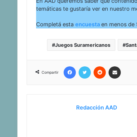
En AAD queremos saber qué contenidos 
temáticas te gustaría ver en nuestro m
Completá esta
encuesta
en menos de 
Juegos Suramericanos
Sant
Facebook
Twitter
Reddit
Compartir vía corr
Compartir
Redacción AAD