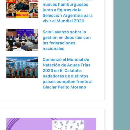
nuevas hamburguesas
junto a figuras de la
Selección Argentina para
vivir el Mundial 2026
Scioli avanzó sobre la
gestión en deportes con
las federaciones
nacionales
Comenzó el Mundial de
Natación de Aguas Frías
2026 en El Calafate:
nadadores de distintos
países compiten frente al
Glaciar Perito Moreno