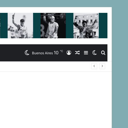
℃
10
Iniciar
Artículo
Barra
Switch
Buscar
Buenos Aires
nacionales
Sesión
Aleatorio
Lateral
skin