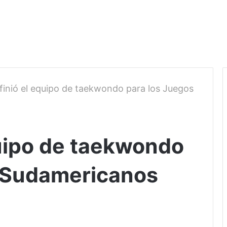
finió el equipo de taekwondo para los Juegos
quipo de taekwondo
s Sudamericanos