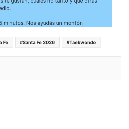
te gustan, cuáles no tanto y qué otras
edio.
5 minutos. Nos ayudás un montón
a Fe
Santa Fe 2026
Taekwondo
eo electrónico