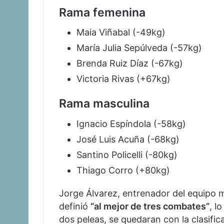
Rama femenina
Maia Viñabal (-49kg)
María Julia Sepúlveda (-57kg)
Brenda Ruiz Díaz (-67kg)
Victoria Rivas (+67kg)
Rama masculina
Ignacio Espíndola (-58kg)
José Luis Acuña (-68kg)
Santino Policelli (-80kg)
Thiago Corro (+80kg)
Jorge Álvarez, entrenador del equipo ma
definió
“al mejor de tres combates”
, l
dos peleas, se quedaran con la clasific