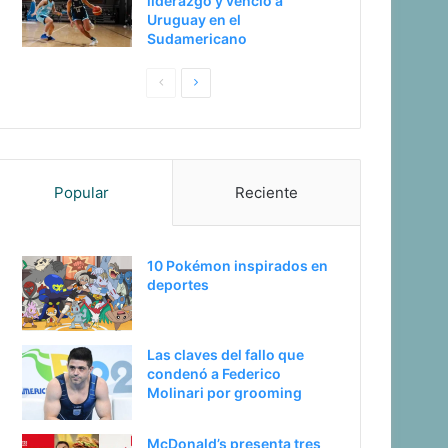
liderazgo y venció a
Uruguay en el
Sudamericano
Pagina
Siguiente
anterior
página
Popular
Reciente
10 Pokémon inspirados en
deportes
Las claves del fallo que
condenó a Federico
Molinari por grooming
McDonald’s presenta tres