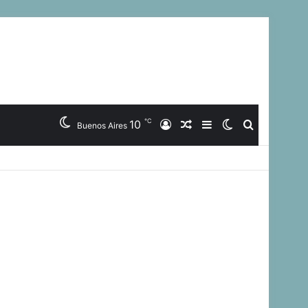
℃
10
Iniciar
Artículo
Barra
Switch
Buscar
Buenos Aires
Sesión
Aleatorio
Lateral
skin