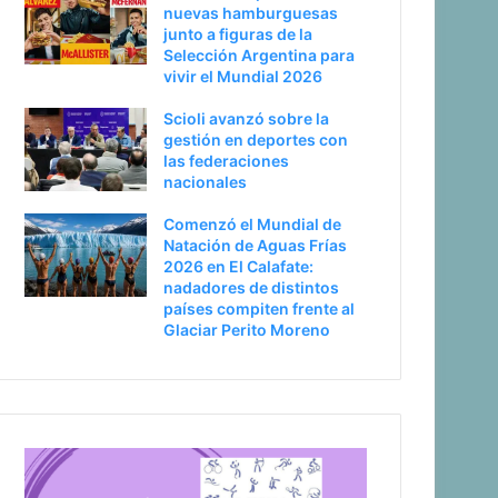
nuevas hamburguesas
junto a figuras de la
Selección Argentina para
vivir el Mundial 2026
Scioli avanzó sobre la
gestión en deportes con
las federaciones
nacionales
Comenzó el Mundial de
Natación de Aguas Frías
2026 en El Calafate:
nadadores de distintos
países compiten frente al
Glaciar Perito Moreno