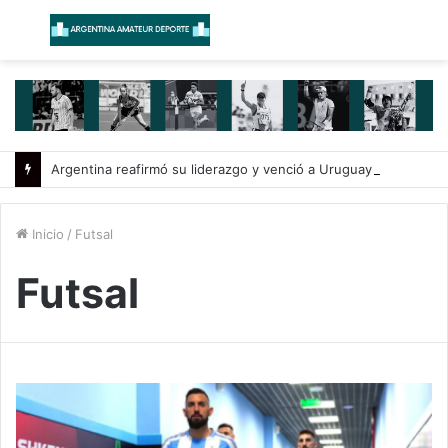
Menú
B
Argentina reafirmó su liderazgo y venció a Uruguay en el Sudamericano
Inicio
/
Futsal
Futsal