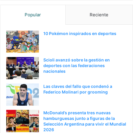
g
g
Popular
Reciente
i
u
n
i
a
e
10 Pokémon inspirados en deportes
a
n
n
t
t
e
Scioli avanzó sobre la gestión en
e
p
deportes con las federaciones
nacionales
r
á
i
g
Las claves del fallo que condenó a
o
i
Federico Molinari por grooming
r
n
a
McDonald’s presenta tres nuevas
hamburguesas junto a figuras de la
Selección Argentina para vivir el Mundial
2026