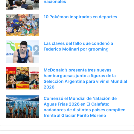
nacionales
n
t
t
e
10 Pokémon inspirados en deportes
e
p
r
á
i
g
Las claves del fallo que condenó a
o
i
Federico Molinari por grooming
r
n
a
McDonald’s presenta tres nuevas
hamburguesas junto a figuras de la
Selección Argentina para vivir el Mundial
2026
Comenzó el Mundial de Natación de
Aguas Frías 2026 en El Calafate:
nadadores de distintos países compiten
frente al Glaciar Perito Moreno