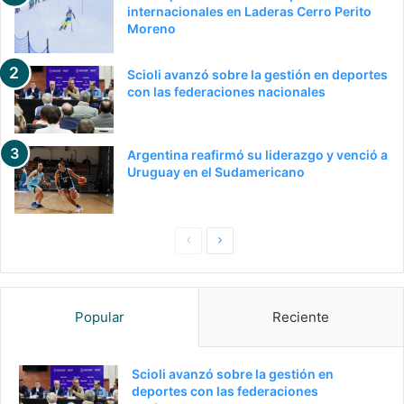
internacionales en Laderas Cerro Perito
Moreno
Scioli avanzó sobre la gestión en deportes
con las federaciones nacionales
Argentina reafirmó su liderazgo y venció a
Uruguay en el Sudamericano
P
S
a
i
g
g
Popular
Reciente
i
u
n
i
a
e
Scioli avanzó sobre la gestión en
deportes con las federaciones
a
n