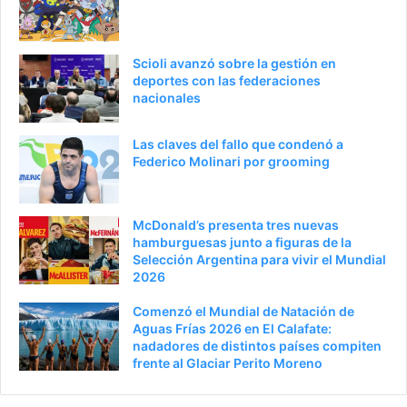
a
n
n
t
t
e
Scioli avanzó sobre la gestión en
e
p
deportes con las federaciones
nacionales
r
á
i
g
Las claves del fallo que condenó a
o
i
Federico Molinari por grooming
r
n
a
McDonald’s presenta tres nuevas
hamburguesas junto a figuras de la
Selección Argentina para vivir el Mundial
2026
Comenzó el Mundial de Natación de
Aguas Frías 2026 en El Calafate:
nadadores de distintos países compiten
frente al Glaciar Perito Moreno