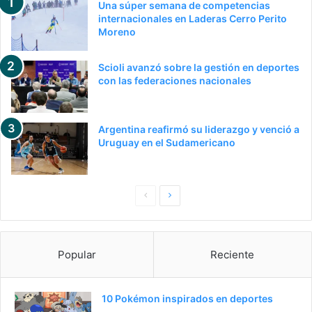
Una súper semana de competencias
internacionales en Laderas Cerro Perito
Moreno
Scioli avanzó sobre la gestión en deportes
con las federaciones nacionales
Argentina reafirmó su liderazgo y venció a
Uruguay en el Sudamericano
P
S
a
i
g
g
Popular
Reciente
i
u
n
i
a
e
10 Pokémon inspirados en deportes