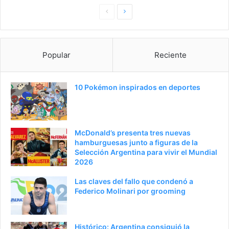
P
S
a
i
g
g
Popular
Reciente
i
u
n
i
a
e
10 Pokémon inspirados en deportes
a
n
n
t
t
e
McDonald’s presenta tres nuevas
e
p
hamburguesas junto a figuras de la
Selección Argentina para vivir el Mundial
r
á
2026
i
g
Las claves del fallo que condenó a
o
i
Federico Molinari por grooming
r
n
a
Histórico: Argentina consiguió la