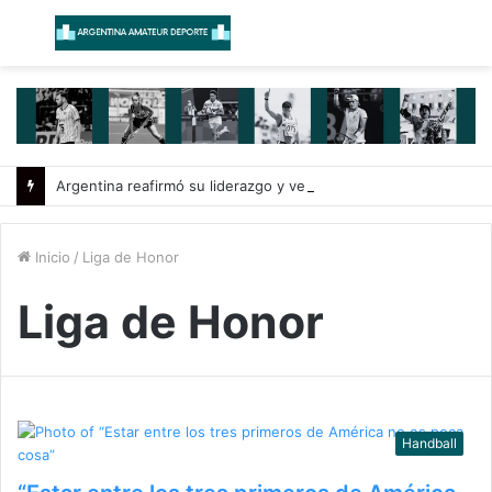
Menú
B
Argentina reafirmó su liderazgo y venció a Uruguay en el Sudamericano
Inicio
/
Liga de Honor
Liga de Honor
Handball