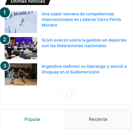
Últimas noticias
Una súper semana de competencias
internacionales en Laderas Cerro Perito
Moreno
Scioli avanzó sobre la gestión en deportes
con las federaciones nacionales
Argentina reafirmó su liderazgo y venció a
Uruguay en el Sudamericano
P
S
a
i
g
g
Popular
Reciente
i
u
n
i