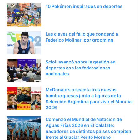
a
e
10 Pokémon inspirados en deportes
a
n
n
t
t
e
Las claves del fallo que condenó a
e
p
Federico Molinari por grooming
r
á
i
g
Scioli avanzó sobre la gestión en
o
i
deportes con las federaciones
nacionales
r
n
a
McDonald’s presenta tres nuevas
hamburguesas junto a figuras de la
Selección Argentina para vivir el Mundial
2026
Comenzó el Mundial de Natación de
Aguas Frías 2026 en El Calafate:
nadadores de distintos países compiten
frente al Glaciar Perito Moreno