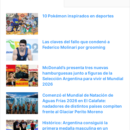
n
i
a
e
10 Pokémon inspirados en deportes
a
n
n
t
t
e
Las claves del fallo que condenó a
e
p
Federico Molinari por grooming
r
á
i
g
McDonald’s presenta tres nuevas
o
i
hamburguesas junto a figuras de la
Selección Argentina para vivir el Mundial
r
n
2026
a
Comenzó el Mundial de Natación de
Aguas Frías 2026 en El Calafate:
nadadores de distintos países compiten
frente al Glaciar Perito Moreno
Histórico: Argentina consiguió la
primera medalla masculina en un