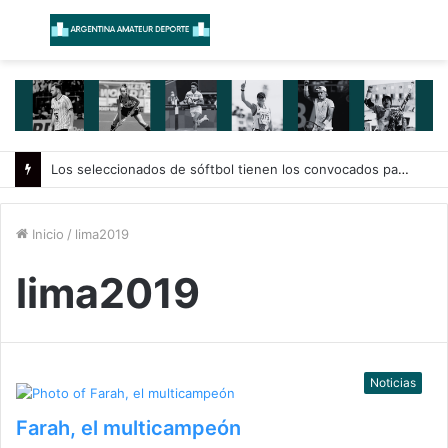
Menú
B
Los seleccionados de sóftbol tienen los convocados para los Juegos Suramericanos 2026
Inicio
/
lima2019
lima2019
Noticias
Farah, el multicampeón