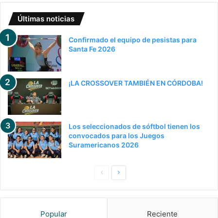
Últimas noticias
Confirmado el equipo de pesistas para
Santa Fe 2026
¡LA CROSSOVER TAMBIÉN EN CÓRDOBA!
Los seleccionados de sóftbol tienen los
convocados para los Juegos
Suramericanos 2026
P
S
a
i
g
g
Popular
Reciente
i
u