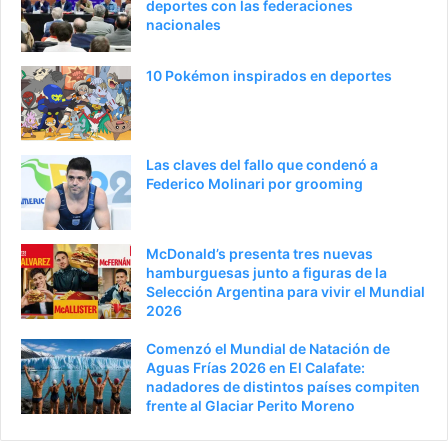
deportes con las federaciones
a
n
nacionales
n
t
t
e
10 Pokémon inspirados en deportes
e
p
r
á
i
g
Las claves del fallo que condenó a
o
i
Federico Molinari por grooming
r
n
a
McDonald’s presenta tres nuevas
hamburguesas junto a figuras de la
Selección Argentina para vivir el Mundial
2026
Comenzó el Mundial de Natación de
Aguas Frías 2026 en El Calafate:
nadadores de distintos países compiten
frente al Glaciar Perito Moreno