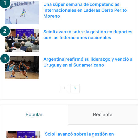
Una súper semana de competencias
internacionales en Laderas Cerro Perito
Moreno
Scioli avanzó sobre la gestión en deportes
con las federaciones nacionales
Argentina reafirmó su liderazgo y venció a
Uruguay en el Sudamericano
P
S
a
i
g
g
Popular
Reciente
i
u
n
i
a
e
Scioli avanzó sobre la gestión en