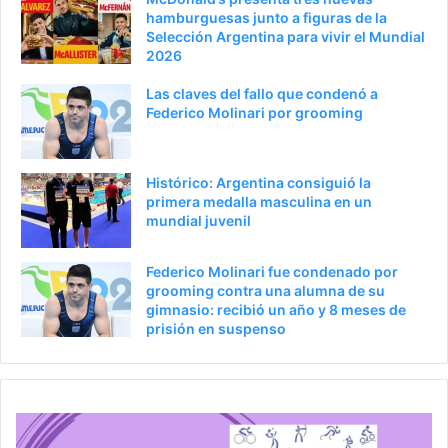
e
p
hamburguesas junto a figuras de la
Selección Argentina para vivir el Mundial
r
á
2026
i
g
Las claves del fallo que condenó a
o
i
Federico Molinari por grooming
r
n
a
Histórico: Argentina consiguió la
primera medalla masculina en un
mundial juvenil
Federico Molinari fue condenado por
grooming contra una alumna de su
gimnasio: recibió un año y 8 meses de
prisión en suspenso