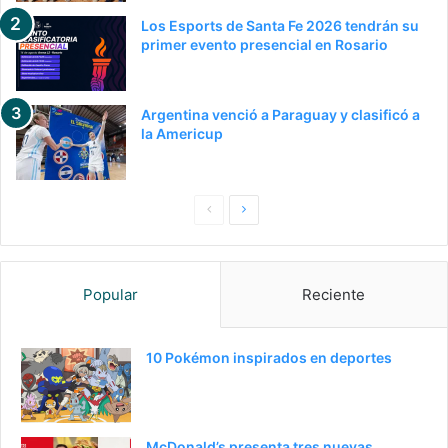
Los Esports de Santa Fe 2026 tendrán su
primer evento presencial en Rosario
Argentina venció a Paraguay y clasificó a
la Americup
P
S
a
i
g
g
Popular
Reciente
i
u
n
i
a
e
10 Pokémon inspirados en deportes
a
n
n
t
t
e
McDonald’s presenta tres nuevas