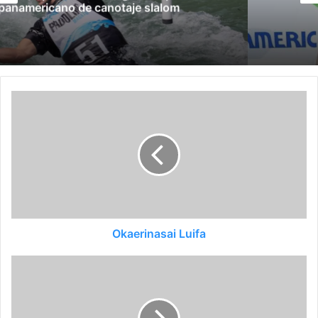
Molinari por grooming
Okaerinasai Luifa