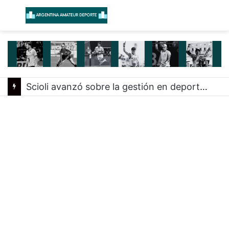
Menú
B
Scioli avanzó sobre la gestión en deportes con las federaciones nacionales