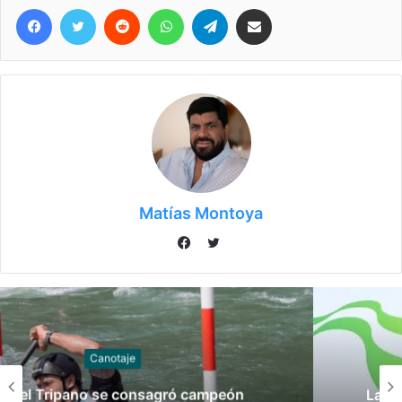
Facebook
Twitter
Reddit
WhatsApp
Telegram
Compartir vía correo electrónico
Matías Montoya
Twitter
Facebook
Gimnasia
Las claves del fallo que condenó a Federico