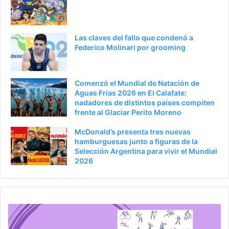
r
á
i
g
Las claves del fallo que condenó a
o
i
Federico Molinari por grooming
r
n
a
Comenzó el Mundial de Natación de
Aguas Frías 2026 en El Calafate:
nadadores de distintos países compiten
frente al Glaciar Perito Moreno
McDonald’s presenta tres nuevas
hamburguesas junto a figuras de la
Selección Argentina para vivir el Mundial
2026