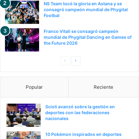
NS Team tocó la gloria en Astana y se
consagró campeón mundial de Phygital
Footbal
Franco Vitali se consagró campeón
mundial de Phygital Dancing en Games of
the Future 2026
P
S
a
i
g
g
Popular
Reciente
i
u
n
i
a
e
Scioli avanzó sobre la gestión en
deportes con las federaciones
a
n
nacionales
n
t
t
e
10 Pokémon inspirados en deportes
e
p