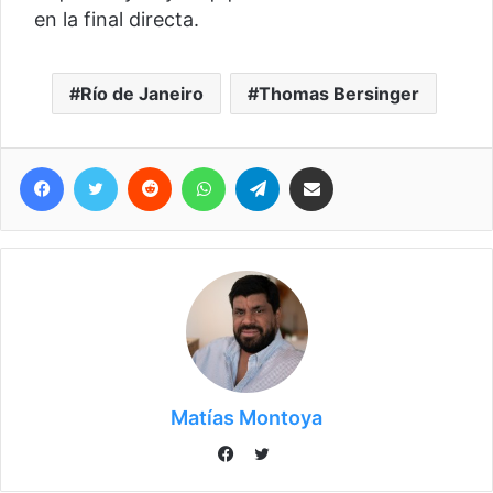
en la final directa.
Río de Janeiro
Thomas Bersinger
Facebook
Twitter
Reddit
WhatsApp
Telegram
Compartir vía correo electrónico
Matías Montoya
T
F
w