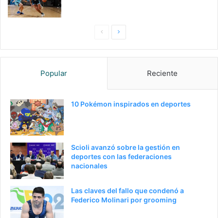
P
S
a
i
g
g
Popular
Reciente
i
u
n
i
a
e
10 Pokémon inspirados en deportes
a
n
n
t
t
e
Scioli avanzó sobre la gestión en
e
p
deportes con las federaciones
nacionales
r
á
i
g
Las claves del fallo que condenó a
o
i
Federico Molinari por grooming
r
n