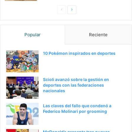
P
S
a
i
g
g
Popular
Reciente
i
u
n
i
a
e
10 Pokémon inspirados en deportes
a
n
n
t
t
e
Scioli avanzó sobre la gestión en
e
p
deportes con las federaciones
nacionales
r
á
i
g
Las claves del fallo que condenó a
o
i
Federico Molinari por grooming
r
n
a
McDonald’s presenta tres nuevas