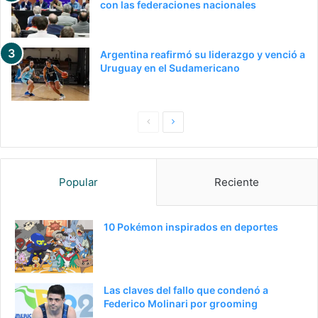
con las federaciones nacionales
Argentina reafirmó su liderazgo y venció a
Uruguay en el Sudamericano
P
S
a
i
g
g
Popular
Reciente
i
u
n
i
a
e
10 Pokémon inspirados en deportes
a
n
n
t
t
e
Las claves del fallo que condenó a
e
p
Federico Molinari por grooming