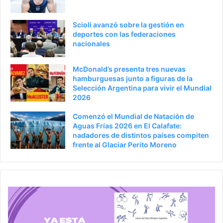
r
á
i
g
Scioli avanzó sobre la gestión en
o
i
deportes con las federaciones
nacionales
r
n
a
McDonald’s presenta tres nuevas
hamburguesas junto a figuras de la
Selección Argentina para vivir el Mundial
2026
Comenzó el Mundial de Natación de
Aguas Frías 2026 en El Calafate:
nadadores de distintos países compiten
frente al Glaciar Perito Moreno