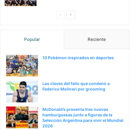
P
S
a
i
g
g
Popular
Reciente
i
u
n
i
a
e
10 Pokémon inspirados en deportes
a
n
n
t
t
e
Las claves del fallo que condenó a
e
p
Federico Molinari por grooming
r
á
i
g
McDonald’s presenta tres nuevas
o
i
hamburguesas junto a figuras de la
Selección Argentina para vivir el Mundial
r
n
2026
a