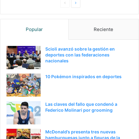
P
S
a
i
g
g
Popular
Reciente
i
u
n
i
a
e
Scioli avanzó sobre la gestión en
deportes con las federaciones
a
n
nacionales
n
t
t
e
10 Pokémon inspirados en deportes
e
p
r
á
i
g
Las claves del fallo que condenó a
o
i
Federico Molinari por grooming
r
n
a
McDonald’s presenta tres nuevas
hamburguesas junto a figuras de la